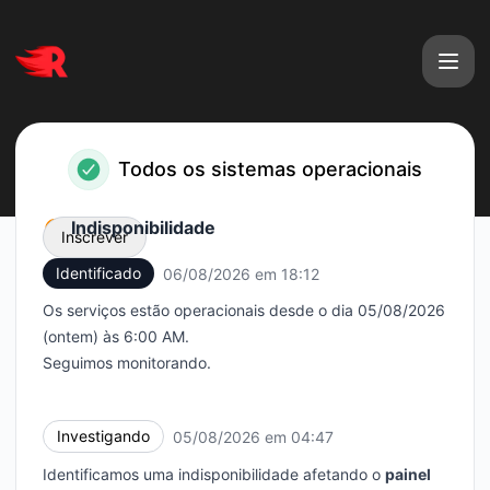
ReisHost - Página de status
Todos os sistemas operacionais
Indisponibilidade
Inscrever
Identificado
06/08/2026 em 18:12
UTC
Email
Os serviços estão operacionais desde o dia 05/08/2026
(ontem) às 6:00 AM.
Webhook
Seguimos monitorando.
Investigando
05/08/2026 em 04:47
UTC
Identificamos uma indisponibilidade afetando o
painel