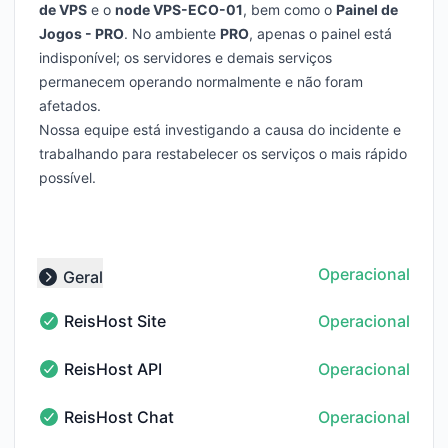
de VPS
e o
node VPS-ECO-01
, bem como o
Painel de
Jogos - PRO
. No ambiente
PRO
, apenas o painel está
indisponível; os servidores e demais serviços
permanecem operando normalmente e não foram
afetados.
Nossa equipe está investigando a causa do incidente e
trabalhando para restabelecer os serviços o mais rápido
possível.
Operacional
Geral
Collapse group
ReisHost Site
Operacional
ReisHost Site - Operacional
ReisHost API
Operacional
ReisHost API - Operacional
ReisHost Chat
Operacional
ReisHost Chat - Operacional